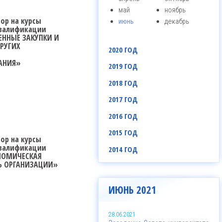
май
ноябрь
ор на курсы
июнь
декабрь
валификации
ЕННЫЕ ЗАКУПКИ И
ДРУГИХ
2020 ГОД
АНИЯ»
2019 ГОД
2018 ГОД
2017 ГОД
2016 ГОД
2015 ГОД
ор на курсы
валификации
2014 ГОД
НОМИЧЕСКАЯ
Ь ОРГАНИЗАЦИИ»
ИЮНЬ 2021
28.06.2021