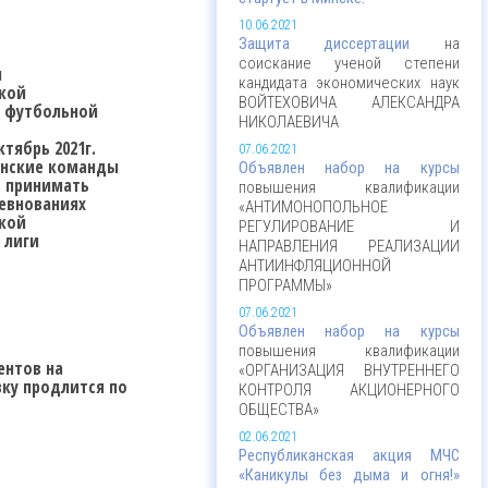
10.06.2021
Защита диссертации
на
соискание ученой степени
я
кандидата экономических наук
кой
ВОЙТЕХОВИЧА АЛЕКСАНДРА
й футбольной
НИКОЛАЕВИЧА
ктябрь 2021г.
07.06.2021
енские команды
Объявлен набор на курсы
т принимать
повышения квалификации
ревнованиях
«АНТИМОНОПОЛЬНОЕ
кой
РЕГУЛИРОВАНИЕ И
 лиги
НАПРАВЛЕНИЯ РЕАЛИЗАЦИИ
АНТИИНФЛЯЦИОННОЙ
ПРОГРАММЫ»
07.06.2021
Объявлен набор на курсы
повышения квалификации
ентов на
«ОРГАНИЗАЦИЯ ВНУТРЕННЕГО
вку
продлится по
КОНТРОЛЯ АКЦИОНЕРНОГО
ОБЩЕСТВА»
02.06.2021
Республиканская акция МЧС
«Каникулы без дыма и огня!»