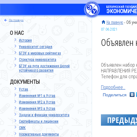
БЕЛОРУССКИЙ ГОСУДА
ЭКОНОМИЧЕ
на главную
На главную
- Об уни
07.06.2021
О НАС
Объявлен 
История
Университет сегодня
БГЭУ в мировых рейтингах
Структура университета
Объявлен набор
БГЭУ на пути достижения Целей
НАПРАВЛЕНИЯ РЕ
устойчивого развития
Телефон для спра
ДОКУМЕНТЫ
Подробнее..
Устав
Поделиться
Изменения №1 в Устав
Изменения №2 в Устав
Изменения №3 в Устав
Задачи и функции университета
ПРЕДЫД
Сертификаты и лицензии
СМК
Нормативные документы