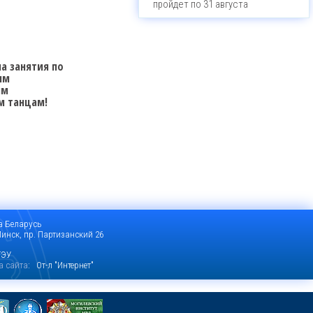
пройдет по 31 августа
а занятия по
ым
ым
м танцам!
а Беларусь
 Минск, пр. Партизанский 26
ГЭУ
а сайта
: От-л "Интернет"