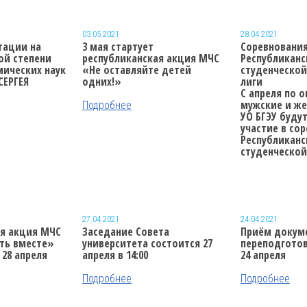
03.05.2021
28.04.2021
тации
на
3 мая стартует
Соревновани
ой степени
республиканская акция МЧС
Республиканс
мических наук
«Не оставляйте детей
студенческо
СЕРГЕЯ
одних!»
лиги
С апреля по о
мужские и ж
Подробнее
УО БГЭУ буду
участие в со
Республиканс
студенческой
Подробнее
27.04.2021
24.04.2021
ая акция МЧС
Заседание Совета
Приём докум
ть вместе»
университета
состоится 27
переподгото
 28 апреля
апреля в 14:00
24 апреля
Подробнее
Подробнее