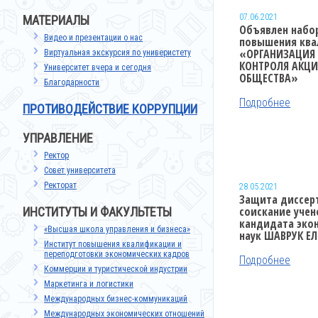
07.06.2021
МАТЕРИАЛЫ
Объявлен набор
Видео и презентации о нас
повышения кв
«ОРГАНИЗАЦИЯ 
Виртуальная экскурсия по универистету
КОНТРОЛЯ АКЦ
Университет вчера и сегодня
ОБЩЕСТВА»
Благодарности
Подробнее
ПРОТИВОДЕЙСТВИЕ КОРРУПЦИИ
УПРАВЛЕНИЕ
Ректор
Совет университета
Ректорат
28.05.2021
Защита диссер
соискание учен
ИНСТИТУТЫ И ФАКУЛЬТЕТЫ
кандидата эко
«Высшая школа управления и бизнеса»
наук ШАВРУК Е
Институт повышения квалификации и
переподготовки экономических кадров
Подробнее
Коммерции и туристической индустрии
Маркетинга и логистики
Международных бизнес-коммуникаций
Международных экономических отношений