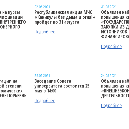
02.06.2021
31.05.2021
 на курсы
Республиканская акция МЧС
Объявлен наб
алификации
«Каникулы без дыма и огня!»
повышения к
ВНУТРЕННЕГО
пройдет по 31 августа
«ГОСУДАРСТВ
ИОНЕРНОГО
ЗАКУПКИ ИЗ 
ИСТОЧНИКОВ
Подробнее
ФИНАНСИРОВ
Подробнее
25.05.2021
24.05.2021
тации
на
Заседание Совета
Объявлен наб
ой степени
университета
состоится 25
повышения к
номических
мая в 14:00
«ВНЕШНЕЭКО
ЛЕНЫ ЮРЬЕВНЫ
ДЕЯТЕЛЬНОСТ
Подробнее
Подробнее