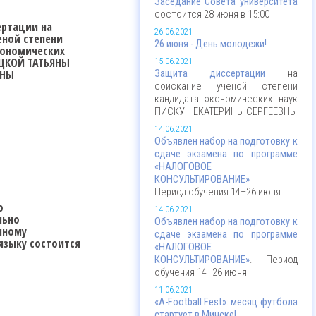
Заседание Совета университета
состоится 28 июня в 15:00
ертации
на
26.06.2021
еной степени
26 июня - День молодежи!
кономических
ЦКОЙ ТАТЬЯНЫ
15.06.2021
ВНЫ
Защита диссертации
на
соискание ученой степени
кандидата экономических наук
ПИСКУН ЕКАТЕРИНЫ СЕРГЕЕВНЫ
14.06.2021
Объявлен набор на подготовку к
сдаче экзамена по программе
«НАЛОГОВОЕ
КОНСУЛЬТИРОВАНИЕ»
Период обучения 14–26 июня.
о
14.06.2021
льно
Объявлен набор на подготовку к
нному
сдаче экзамена по программе
языку
состоится
«НАЛОГОВОЕ
КОНСУЛЬТИРОВАНИЕ»
. Период
обучения 14–26 июня
11.06.2021
«A-Football Fest»: месяц футбола
стартует в Минске!