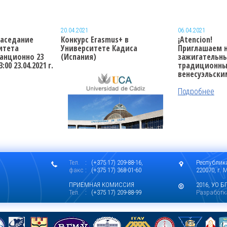
20.04.2021
06.04.2021
заседание
Конкурс Erasmus+ в
¡Atencion!
итета
Университете Кадиса
Приглашаем н
анционно 23
(Испания)
зажигательн
:00 23.04.2021 г.
традиционн
венесуэльски
Подробнее
Тел.
: (+375 17) 209-88-16,
Республик
факс
: (+375 17) 368-01-60
220070, г.
Подробнее
ПРИЕМНАЯ КОМИССИЯ
2016, УО Б
Тел.
: (+375 17) 209-88-99
Разработк