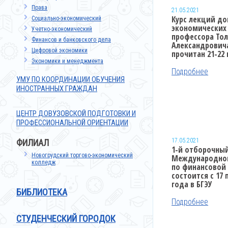
Права
21.05.2021
Курс лекций до
Cоциально-экономический
экономических 
Учетно-экономический
профессора Тол
Финансов и банковского дела
Александрович
Цифровой экономики
прочитан 21-22
Экономики и менеджмента
Подробнее
УМУ ПО КООРДИНАЦИИ ОБУЧЕНИЯ
ИНОСТРАННЫХ ГРАЖДАН
ЦЕНТР ДОВУЗОВСКОЙ ПОДГОТОВКИ И
ПРОФЕССИОНАЛЬНОЙ ОРИЕНТАЦИИ
17.05.2021
ФИЛИАЛ
1-й отборочный
Новогрудский торгово-экономический
Международно
колледж
по финансовой
состоится c 17 
года в БГЭУ
БИБЛИОТЕКА
Подробнее
СТУДЕНЧЕСКИЙ ГОРОДОК