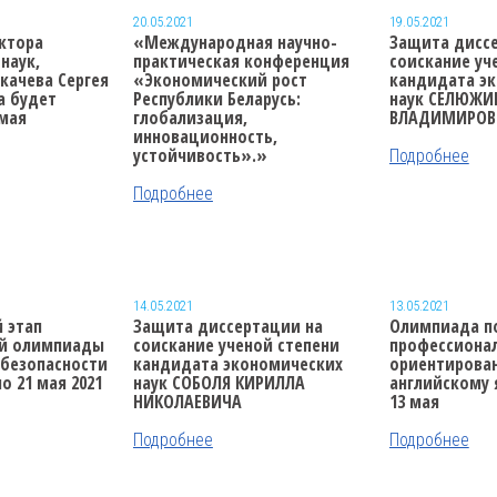
20.05.2021
19.05.2021
ктора
«Международная научно-
Защита дисс
наук,
практическая конференция
соискание уч
качева Сергея
«Экономический рост
кандидата э
а
будет
Республики Беларусь:
наук СЕЛЮЖИ
 мая
глобализация,
ВЛАДИМИРО
инновационность,
устойчивость».»
Подробнее
Подробнее
14.05.2021
13.05.2021
 этап
Защита диссертации
на
Олимпиада п
й олимпиады
соискание ученой степени
профессиона
 безопасности
кандидата экономических
ориентирова
по 21 мая 2021
наук СОБОЛЯ КИРИЛЛА
английскому 
НИКОЛАЕВИЧА
13 мая
Подробнее
Подробнее