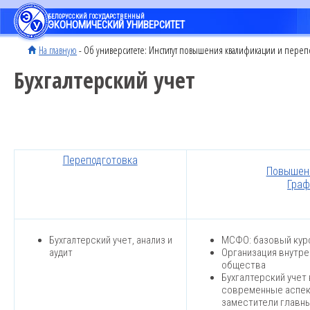
БЕЛОРУССКИЙ ГОСУДАРСТВЕННЫЙ
ЭКОНОМИЧЕСКИЙ УНИВЕРСИТЕТ
На главную
- Об университете: Институт повышения квалификации и пере
Бухгалтерский учет
Переподготовка
Повышен
Граф
Бухгалтерский учет, анализ и
МСФО: базовый кур
аудит
Организация внутре
общества
Бухгалтерский учет
современные аспек
заместители главны