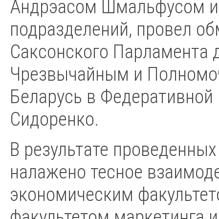
Андрэасом Шмальфусом и 
подразделений, провел о
Саксонского Парламента 
Чрезвычайным и Полномо
Беларусь в Федеративной 
Сидоренко.
В результате проведенных
налажено тесное взаимод
экономическим факультет
факультетом маркетинга и