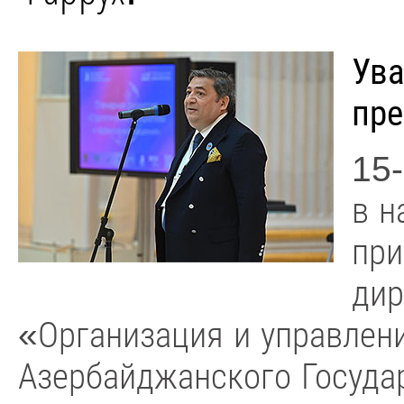
Ува
пре
15-
в н
при
дир
«Организация и управлен
Азербайджанского Госуда